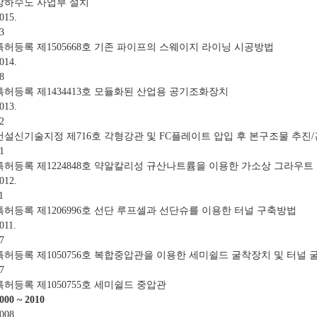
상하수도 사업부 설치
015.
3
특허등록 제1505668호 기존 파이프의 스웨이지 라이닝 시공방법
014.
8
특허등록 제1434413호 모듈화된 산업용 공기조화장치
013.
2
건설신기술지정 제716호 각형강관 및 FC플레이트 압입 후 본구조물 추
1
특허등록 제1224848호 약알칼리성 규산나트륨을 이용한 가소상 그라우트
012.
1
특허등록 제1206996호 선단 루프셀과 선단슈를 이용한 터널 구축방법
011.
7
특허등록 제1050756호 복합중압관을 이용한 세미쉴드 굴착장치 및 터널
7
특허등록 제1050755호 세미쉴드 중압관
000 ~ 2010
008.