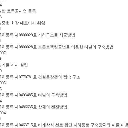
4
일반 토목공사업 등록
3
김중헌 회장 대표이사 취임
1
특허등록 제0800029호 지하구조물 시공방법
1
특허등록 제0800028호 프론트잭킹공법을 이용한 터널의 구축방법
007.
1
싱가폴 지사 설립
0
특허등록 제0770781호 건설용강관의 접속 구조
005.
5
특허등록 제0493485호 터널의 구축방법
4
특허등록 제0486635호 함체의 전진방법
004.
1
특허등록 제0463715호 비개착식 선로 횡단 지하통로 구축장치와 이를 