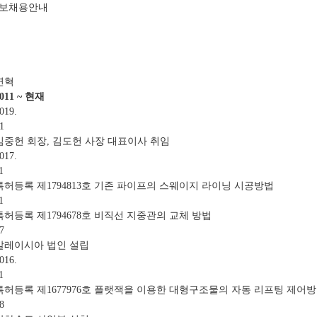
정보
채용안내
연혁
011 ~ 현재
019.
1
김중헌 회장, 김도헌 사장 대표이사 취임
017.
1
특허등록 제1794813호 기존 파이프의 스웨이지 라이닝 시공방법
1
특허등록 제1794678호 비직선 지중관의 교체 방법
7
말레이시아 법인 설립
016.
1
특허등록 제1677976호 플랫잭을 이용한 대형구조물의 자동 리프팅 제어
8