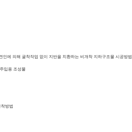
진/견인에 의해 굴착작업 없이 지반을 치환하는 비개착 지하구조물 시공방법
 주입용 조성물
 굴착방법