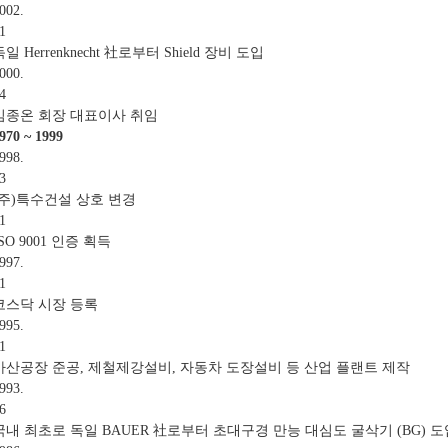
002.
1
독일 Herrenknecht 社로부터 Shield 장비 도입
000.
4
김종온 회장 대표이사 취임
970 ~ 1999
998.
3
(주)특수건설 상호 변경
1
ISO 9001 인증 획득
997.
1
코스닥 시장 등록
995.
1
아산공장 준공, 제철제강설비, 자동차 도장설비 등 산업 플랜트 제작
993.
6
국내 최초로 독일 BAUER 社로부터 초대구경 만능 대심도 굴삭기 (BG) 도