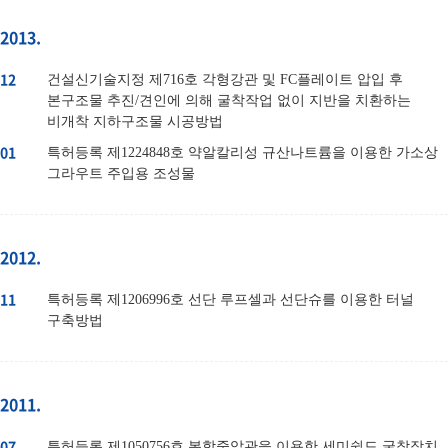
2013.
12
건설신기술지정 제716호 각형강관 및 FC플레이트 압입 후
본구조물 추진/견인에 의해 굴착작업 없이 지반을 치환하는
비개착 지하구조물 시공방법
01
특허등록 제1224848호 약알칼리성 규산나트륨을 이용한 가소상
그라우트 주입용 조성물
2012.
11
특허등록 제1206996호 선단 루프셀과 선단슈를 이용한 터널
구축방법
2011.
07
특허등록 제1050756호 복합중압관을 이용한 세미쉴드 굴착장치