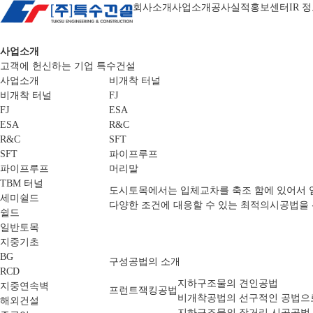
회사소개
사업소개
공사실적
홍보센터
IR 
사업소개
고객에 헌신하는 기업 특수건설
사업소개
비개착 터널
비개착 터널
FJ
FJ
ESA
ESA
R&C
R&C
SFT
SFT
파이프루프
파이프루프
머리말
TBM 터널
도시토목에서는 입체교차를 축조 함에 있어서 엄
세미쉴드
다양한 조건에 대응할 수 있는 최적의시공법을 선택
쉴드
일반토목
지중기초
BG
구성공법의 소개
RCD
지하구조물의 견인공법
지중연속벽
프런트잭킹공법
비개착공법의 선구적인 공법으로
해외건설
지하구조물의 장거리 시공공법