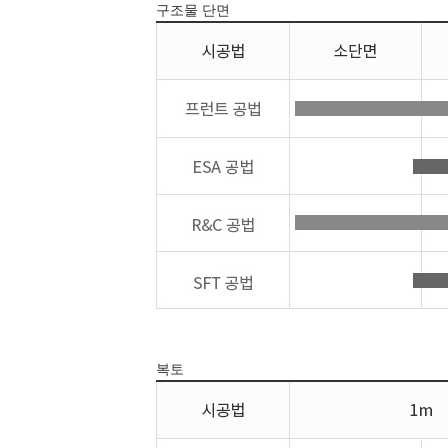
구조물 단면
복토