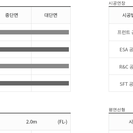
시공연장
평면선형