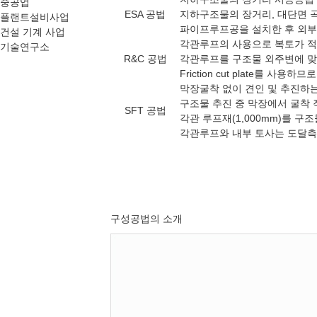
중공업
ESA 공법
지하구조물의 장거리, 대단면 
플랜트설비사업
파이프루프공을 설치한 후 외부에
건설 기계 사업
각관루프의 사용으로 복토가 적
기술연구소
R&C 공법
각관루프를 구조물 외주변에 맞
Friction cut plate를 
막장굴착 없이 견인 및 추진하
구조물 추진 중 막장에서 굴착 
SFT 공법
각관 루프재(1,000mm)를 
각관루프와 내부 토사는 도달측
구성공법의 소개