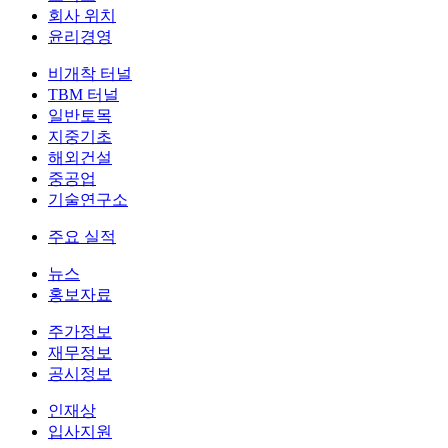
회사 위치
윤리경영
비개착 터널
TBM 터널
일반토목
지중기초
해외건설
중공업
기술연구소
주요 실적
뉴스
홍보자료
주가정보
재무정보
공시정보
인재상
입사지원