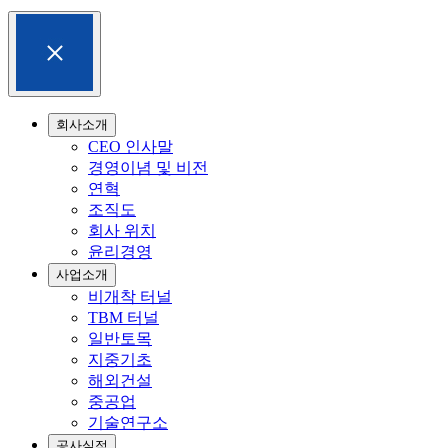
회사소개
CEO 인사말
경영이념 및 비전
연혁
조직도
회사 위치
윤리경영
사업소개
비개착 터널
TBM 터널
일반토목
지중기초
해외건설
중공업
기술연구소
공사실적