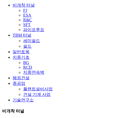
비개착 터널
FJ
ESA
R&C
SFT
파이프루프
TBM 터널
세미쉴드
쉴드
일반토목
지중기초
BG
RCD
지중연속벽
해외건설
중공업
플랜트설비사업
건설 기계 사업
기술연구소
비개착 터널