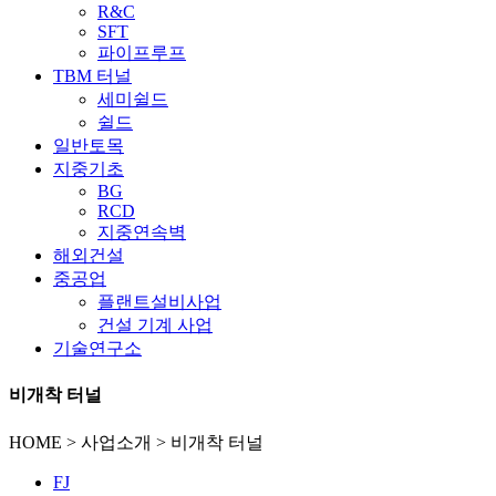
R&C
SFT
파이프루프
TBM 터널
세미쉴드
쉴드
일반토목
지중기초
BG
RCD
지중연속벽
해외건설
중공업
플랜트설비사업
건설 기계 사업
기술연구소
비개착 터널
HOME > 사업소개 > 비개착 터널
FJ