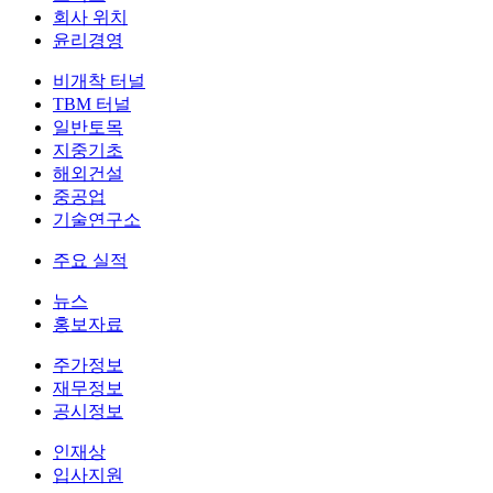
회사 위치
윤리경영
비개착 터널
TBM 터널
일반토목
지중기초
해외건설
중공업
기술연구소
주요 실적
뉴스
홍보자료
주가정보
재무정보
공시정보
인재상
입사지원