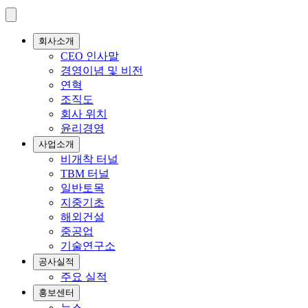
회사소개
CEO 인사말
경영이념 및 비전
연혁
조직도
회사 위치
윤리경영
사업소개
비개착 터널
TBM 터널
일반토목
지중기초
해외건설
중공업
기술연구소
공사실적
주요 실적
홍보센터
뉴스