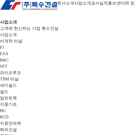
회사소개
사업소개
공사실적
홍보센터
IR 
사업소개
고객에 헌신하는 기업 특수건설
사업소개
비개착 터널
FJ
ESA
R&C
SFT
파이프루프
TBM 터널
세미쉴드
쉴드
일반토목
지중기초
BG
RCD
지중연속벽
해외건설