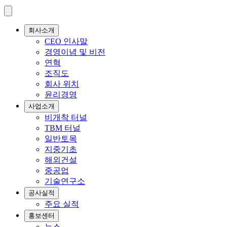
회사소개
CEO 인사말
경영이념 및 비전
연혁
조직도
회사 위치
윤리경영
사업소개
비개착 터널
TBM 터널
일반토목
지중기초
해외건설
중공업
기술연구소
공사실적
주요 실적
홍보센터
뉴스