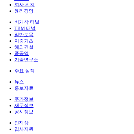
회사 위치
윤리경영
비개착 터널
TBM 터널
일반토목
지중기초
해외건설
중공업
기술연구소
주요 실적
뉴스
홍보자료
주가정보
재무정보
공시정보
인재상
입사지원