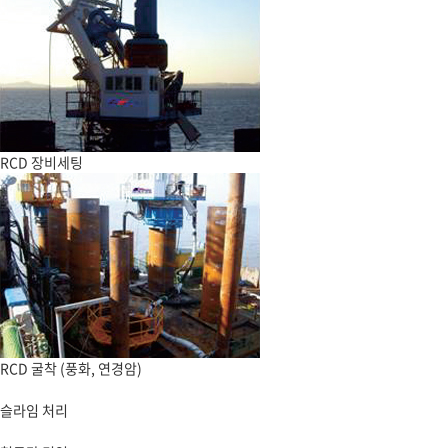
RCD 장비세팅
RCD 굴착 (풍화, 연경암)
슬라임 처리