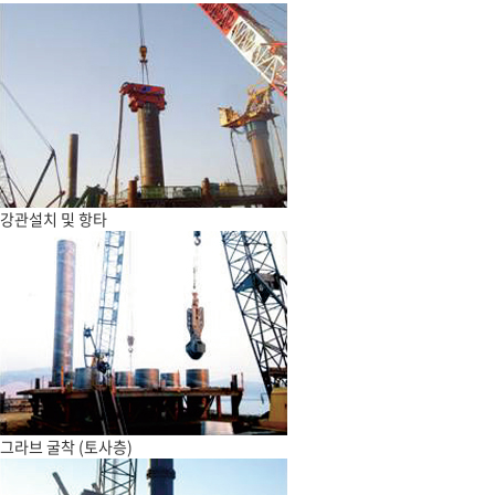
강관설치 및 항타
그라브 굴착 (토사층)