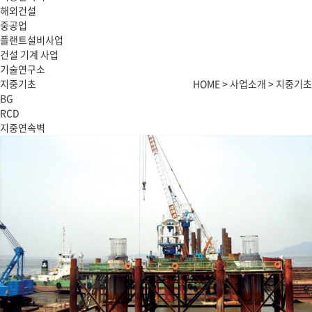
해외건설
중공업
플랜트설비사업
건설 기계 사업
기술연구소
지중기초
HOME > 사업소개 > 지중기초
BG
RCD
지중연속벽