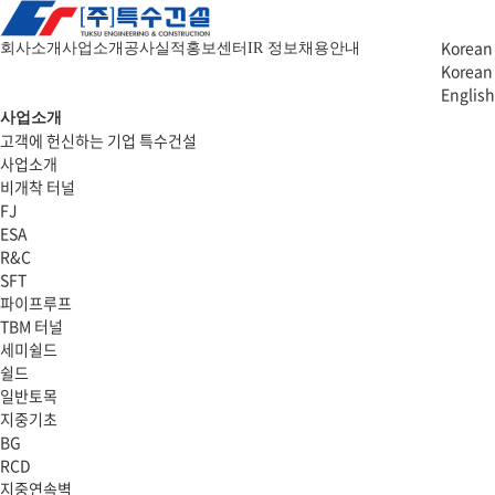
Korean
회사소개
사업소개
공사실적
홍보센터
IR 정보
채용안내
Korean
English
사업소개
고객에 헌신하는 기업 특수건설
사업소개
비개착 터널
FJ
ESA
R&C
SFT
파이프루프
TBM 터널
세미쉴드
쉴드
일반토목
지중기초
BG
RCD
지중연속벽