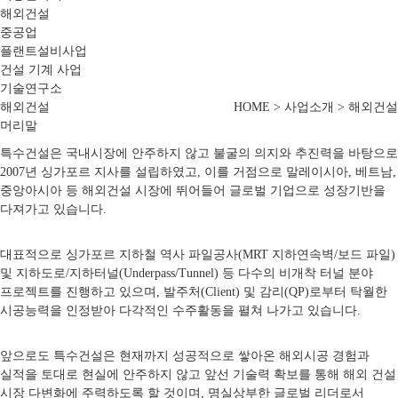
해외건설
중공업
플랜트설비사업
건설 기계 사업
기술연구소
해외건설
HOME > 사업소개 > 해외건설
머리말
특수건설은 국내시장에 안주하지 않고 불굴의 의지와 추진력을 바탕으로
2007년 싱가포르 지사를 설립하였고, 이를 거점으로 말레이시아, 베트남,
중앙아시아 등 해외건설 시장에 뛰어들어 글로벌 기업으로 성장기반을
다져가고 있습니다.
대표적으로 싱가포르 지하철 역사 파일공사(MRT 지하연속벽/보드 파일)
및 지하도로/지하터널(Underpass/Tunnel) 등 다수의 비개착 터널 분야
프로젝트를 진행하고 있으며, 발주처(Client) 및 감리(QP)로부터 탁월한
시공능력을 인정받아 다각적인 수주활동을 펼쳐 나가고 있습니다.
앞으로도 특수건설은 현재까지 성공적으로 쌓아온 해외시공 경험과
실적을 토대로 현실에 안주하지 않고 앞선 기술력 확보를 통해 해외 건설
시장 다변화에 주력하도록 할 것이며, 명실상부한 글로벌 리더로서