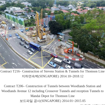
Contract T216– Construction of Stevens Station & Tunnels for Thomson Line
지하연속벽(SINGAPORE)
2014.10~2018.12
Contract T206– Construction of Tunnels between Woodlands Station and
Woodlands Avenue 12 including Crossover Tunnels and reception Tunnels to
Mandai Depot for Thomson Line
보드파일 공사(SINGAPORE)
2014.01~2015.05