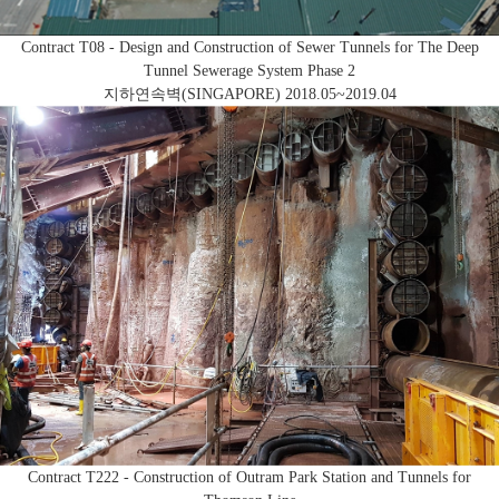
Contract T08 - Design and Construction of Sewer Tunnels for The Deep
Tunnel Sewerage System Phase 2
지하연속벽(SINGAPORE)
2018.05~2019.04
Contract T222 - Construction of Outram Park Station and Tunnels for