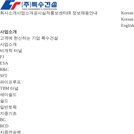
회사소개
사업소개
공사실적
홍보센터
IR 정보
채용안내
Korean
Korean
English
사업소개
고객에 헌신하는 기업 특수건설
사업소개
비개착 터널
FJ
ESA
R&C
SFT
파이프루프
TBM 터널
세미쉴드
쉴드
일반토목
지중기초
BG
RCD
지중연속벽