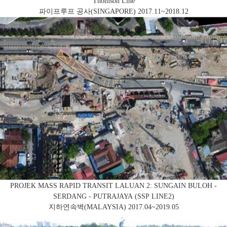
Thomson Line
파이프루프 공사(SINGAPORE)
2017.11~2018.12
PROJEK MASS RAPID TRANSIT LALUAN 2: SUNGAIN BULOH -
SERDANG - PUTRAJAYA (SSP LINE2)
지하연속벽(MALAYSIA)
2017.04~2019.05