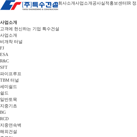
회사소개
사업소개
공사실적
홍보센터
IR 
사업소개
고객에 헌신하는 기업 특수건설
사업소개
비개착 터널
FJ
ESA
R&C
SFT
파이프루프
TBM 터널
세미쉴드
쉴드
일반토목
지중기초
BG
RCD
지중연속벽
해외건설