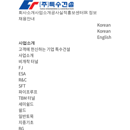
회사소개
사업소개
공사실적
홍보센터
IR 정보
채용안내
Korean
Korean
English
사업소개
고객에 헌신하는 기업 특수건설
사업소개
비개착 터널
FJ
ESA
R&C
SFT
파이프루프
TBM 터널
세미쉴드
쉴드
일반토목
지중기초
BG