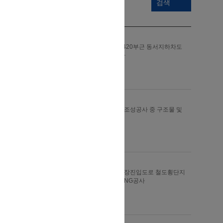
검색
비개착 터널
경부선 천안역구내 97km420부근 동서지하차도
설치공사 중 FRONTJACKING공사
구보종합건설㈜
-
비개착 터널
화성동탄(2)택지개발사업조성공사 중 구조물 및
터널공사
㈜태영건설
-
비개착 터널
수도권복합물류터미널 확장진입도로 철도횡단지
하차도 설치공서 중 FRONTJACKING공사
동신개발㈜
-
비개착 터널