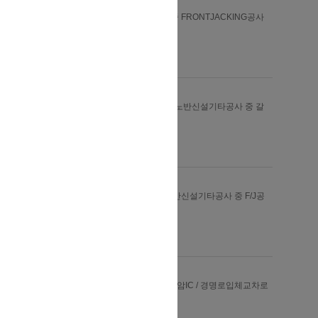
전북혁신도시 교량공사 중 FRONTJACKING공사
(지하통로박스)
(유)한백종합건설
-
비개착 터널
호남고속철도 제1-2공구 노반신설기타공사 중 갈
산터널PRM추진공
삼성물산㈜
-
비개착 터널
경부고속철도6-3공구 노반신설기타공사 중 F/J공
법공사
현대건설㈜
-
비개착 터널
인천국제공항고속도로 검암IC / 경명로입체교차로
건설공사의 지하차도 공사
삼환기업㈜