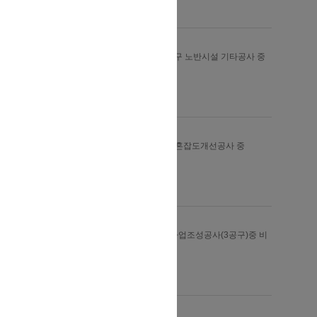
-
비개착 터널
경부고속철도 제10-3A공구 노반시설 기타공사 중
FRONT JACKING공사
SK건설㈜
-
비개착 터널
지하철2호선 신도림역사 혼잡도개선공사 중
FRONT JACKING 공사
유호산업개발㈜
-
비개착 터널
김포양촌지구 택지개발 사업조성공사(3공구)중 비
개착추진공사
㈜대우건설
-
맨앞
1
2
3
4
5
다음
맨끝