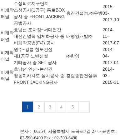
수성의료지구단지
2015-
비개착
조성공사(1공구) 통로BOX
흥진건설㈜,㈜우방
03-
터널
공사 중 FRONT JACKING
2017-10
공법공사
호남선 조차장~서대전간
2014-
비개착
대전건널목 입체화공사 중
태평양개발㈜
11-
터널
비개착공법(F/J) 공사
2017-07
원주~강릉 철도건설
2014-
비개착
제1공구 노반신설
㈜한양
04-
터널
기타공사 중 SFT 공사
2017-01
호남선 연산~논산간
2014-
비개착
청동지하차도 설치공사 중
흥림종합건설㈜
03-
터널
FRONT JACKING공사
2015-31
1
2
3
4
5
본사 : [06254] 서울특별시 도곡로7길 27
대표번호 :
02-590-6400
Fax : 02-590-6490