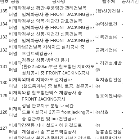
번호
공종
공사명
발주처
공사기간
비개착
경부선 황간-추풍령간 관리건널목
135
(합)신양건설
-
터널
입체화공사 중 FRONT JACKING공사
비개착
경부선 약목-왜관간 관호건널목
134
㈜덕산토건
-
터널
입체화공사 중 FRONT JACKING공사
비개착
경부선 신동-지천간 신동건널목
133
대륙건설㈜
-
터널
입체화공사 중 FRONT JACKING공사
비개착
범2건널목 지하차도 설치공사 중
132
금광기업㈜
-
터널
프런트잭킹공사
경원선 창동-방학간 용기
비개착
서경건설개발
131
(환)22.500km부근 철도횡단 지하차도
-
터널
㈜
설치공사 중 FRONT JACKING공사
비개착
외대역 지하차도 설치공사
혁지종합건설
130
-
터널
(철도통과부) 중 보링, 토공, 철콘공사
㈜
비개착
와룡 철도횡단박스 개량공사 중
129
청호이엔씨㈜
-
터널
FRONT JACKING공사
성남 판교지구 분당-내곡간
비개착
128
도로이설공사 2공구 front jacking공사
㈜삼호
-
터널
중 강관추진 및 box견인공사
비개착
감전동 지내 철도지하 연결도로
㈜
127
-
터널
개설공사 중 프론트잭킹공사
동흥종합건설
비개착
경부선 황간-추풍령간 사부리건널목
대림종합건설