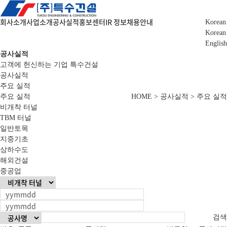
회사소개
사업소개
공사실적
홍보센터
IR 정보
채용안내
Korean
Korean
English
공사실적
고객에 헌신하는 기업 특수건설
공사실적
주요 실적
주요 실적
HOME > 공사실적 > 주요 실적
비개착 터널
TBM 터널
일반토목
지중기초
상하수도
해외건설
중공업
검색