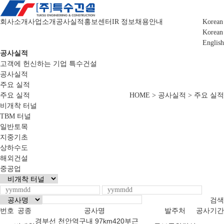
회사소개
사업소개
공사실적
홍보센터
IR 정보
채용안내
Korean
Korean
English
공사실적
고객에 헌신하는 기업 특수건설
공사실적
주요 실적
주요 실적
HOME > 공사실적 > 주요 실적
비개착 터널
TBM 터널
일반토목
지중기초
상하수도
해외건설
중공업
검색
번호
공종
공사명
발주처
공사기간
경부선 천안역구내 97km420부근