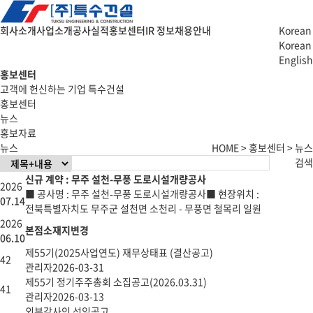
회사소개
사업소개
공사실적
홍보센터
IR 정보
채용안내
Korean
Korean
English
홍보센터
고객에 헌신하는 기업 특수건설
홍보센터
뉴스
홍보자료
뉴스
HOME > 홍보센터 > 뉴스
검색
신규 계약 : 무주 설천-무풍 도로시설개량공사
2026
■ 공사명 : 무주 설천-무풍 도로시설개량공사■ 현장위치 :
07.14
전북특별자치도 무주군 설천면 소천리 - 무풍면 철목리 일원
2026
본점소재지변경
06.10
제55기(2025사업연도) 재무상태표 (결산공고)
42
관리자
2026-03-31
제55기 정기주주총회 소집공고(2026.03.31)
41
관리자
2026-03-13
외부감사인 선임공고