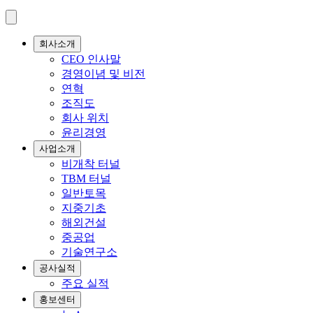
회사소개
CEO 인사말
경영이념 및 비전
연혁
조직도
회사 위치
윤리경영
사업소개
비개착 터널
TBM 터널
일반토목
지중기초
해외건설
중공업
기술연구소
공사실적
주요 실적
홍보센터