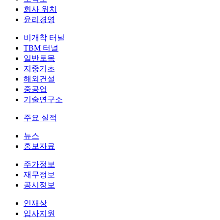
회사 위치
윤리경영
비개착 터널
TBM 터널
일반토목
지중기초
해외건설
중공업
기술연구소
주요 실적
뉴스
홍보자료
주가정보
재무정보
공시정보
인재상
입사지원